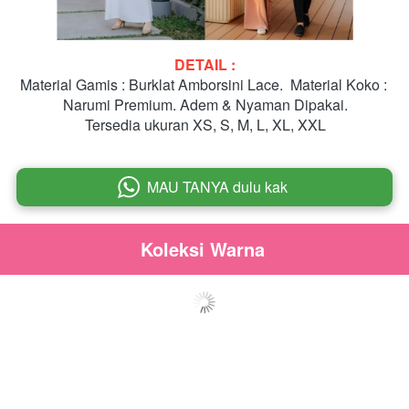
DETAIL :
Material Gamis : Burklat Amborsini Lace. 
Material Koko : 
Narumi Premium.
Adem & Nyaman Dipakai.
Tersedia ukuran XS, S, M, L, XL, XXL
MAU TANYA dulu kak
`
Koleksi Warna 