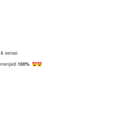
& serasi. 
 menjadi 
100%  