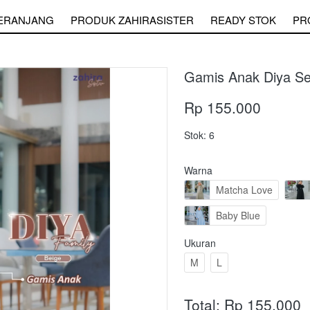
ERANJANG
PRODUK ZAHIRASISTER
READY STOK
PR
Gamis Anak Diya Se
Rp 155.000
Stok: 6
Warna
Matcha Love
Baby Blue
Ukuran
M
L
Total: Rp 155.000