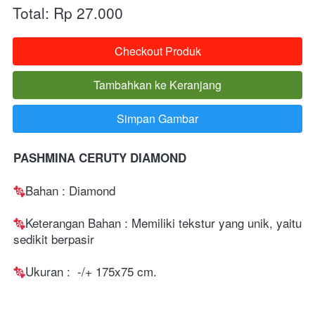
Total: Rp 27.000
Checkout Produk
`
Tambahkan ke Keranjang
`
Simpan Gambar
`
PASHMINA CERUTY DIAMOND
Bahan : Diamond
Keterangan Bahan : Memiliki tekstur yang unik, yaitu 
sedikit berpasir
Ukuran :  -/+ 175x75 cm. 