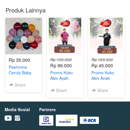
Produk Lainnya
Rp 35.000
Rp 190.000
Rp 163.000
Rp 99.000
Rp 45.000
Pashmina
Ceruty Baby
Promo Koko
Promo Koko
Doll By
Alex Ayah
Alex Anak
Zahirahijab
Pendek
Pendek
Share
Share
Share
Media Sosial
Partners