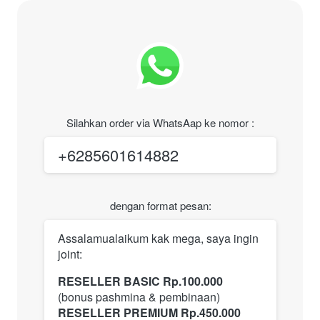
Silahkan order via WhatsAap ke nomor :
+6285601614882
dengan format pesan:
Assalamualaikum kak mega, saya ingin 
joint: 
RESELLER BASIC Rp.100.000
(bonus pashmina & pembinaan) 
RESELLER PREMIUM Rp.450.000 