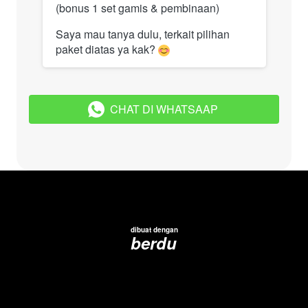
(bonus 1 set gamis & pembinaan) 
Saya mau tanya dulu, terkait pilihan 
paket diatas ya kak? 
CHAT DI WHATSAAP
`
dibuat dengan
berdu